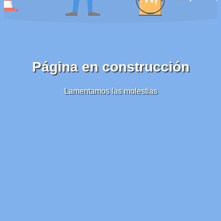
Página en construcción
Lamentamos las molestias