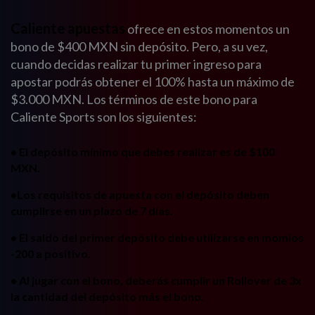
Caliente apuestas
ofrece en estos momentos un
bono de $400 MXN sin depósito. Pero, a su vez,
cuando decidas realizar tu primer ingreso para
apostar podrás obtener el 100% hasta un máximo de
$3.000 MXN. Los términos de este bono para
Caliente Sports son los siguientes:
• El depósito mínimo que debes realizar es de $100
MXN.
•Los requisitos de apuesta con el depósito deben
cumplirse en un plazo de 7 días.
• El saldo del primer depósito debe utilizarse en momios
-200 a positivo.
• Al jugar con el bono, deberás cumplir un Rollover de 3x
la cantidad del depósito más el bono.