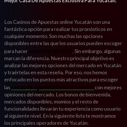
Mejor Casa De Apuestas Exclusiva Para Yucatán.
Los Casinos de Apuestas online Yucatán son una
fantástica opción para realizar tus pronósticos en
cualquier momento. Son muchas las opciones
disponibles entre las que los usuarios pueden escoger
apuestas en línea
para hacer
. Sin embargo, algunas
marcan la diferencia. Nuestro principal objetivo es
analizar las mejores opciones del mercado en Yucatán
y traértelas en esta reseña. Por eso, nos hemos
enfocado en los puntos más atractivos para escoger
casas de apuestas online México
las
con mejores
opiniones del mercado. Los bonos de bienvenida,
mercados disponibles, momios y el resto de
funcionalidades llevarán tu experiencia como usuario
al siguiente nivel. En la siguiente lista te mostramos
los principales operadores de Yucatán.