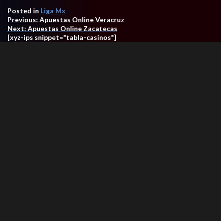
Posted in
Liga Mx
Previous:
Apuestas Online Veracruz
Post
Next:
Apuestas Online Zacatecas
navigation
[xyz-ips snippet="tabla-casinos"]