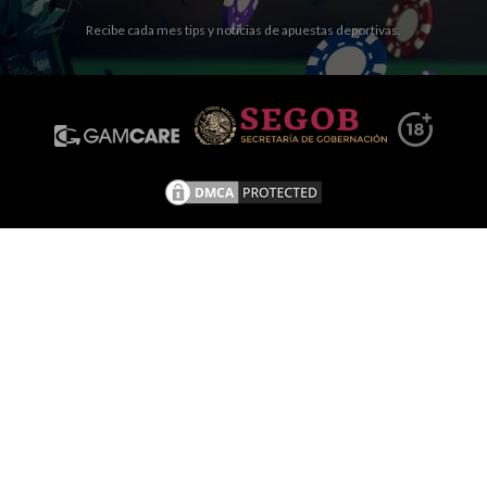
Recibe cada mes tips y noticias de apuestas deportivas.
Síguenos: