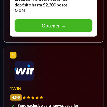
depósito hasta $2,300 pesos
MXN.
Obtener →
3
1WIN
★★★★★
4.5/5
Bono exclusivo para nuevos usuarios