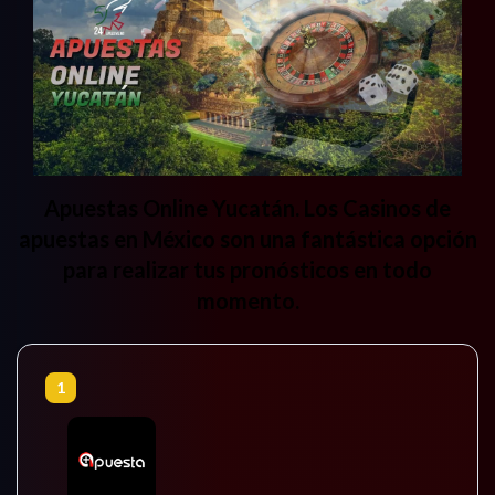
Apuestas Online Yucatán. Los Casinos de
apuestas en México son una fantástica opción
para realizar tus pronósticos en todo
momento.
1