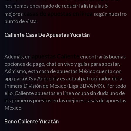
nos hemos encargado de reducir la lista a las 5
casas de apuestas en línea
mejores
según nuestro
punto de vista.
Caliente Casa De Apuestas Yucatán
apuestas Caliente
Además, en
encontrarás buenas
opciones de pago, chat en vivo y guías para apostar.
Asimismo, esta casa de apuestas México cuenta con
app para iOS y Android y es actual patrocinador de la
Primera División de México (Liga BBVA MX). Por todo
ello, Caliente apuestas en línea ocupa sin duda uno de
los primeros puestos en las mejores casas de apuestas
México.
Bono Caliente Yucatán