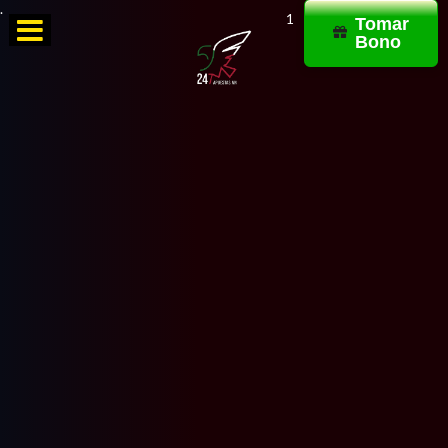
.
1
Tomar
Bono