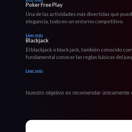
Poker Free Play
Una de las actividades más divertidas que puede
elegancia, todo en un entorno competitivo.
Leer más
Blackjack
El blackjack o black jack, también conocido co
fundamental conocer las reglas básicas del jue
Leer más
Nuestro objetivo es recomendar únicamente c