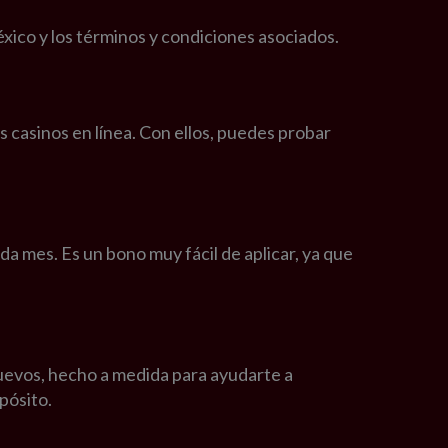
xico y los términos y condiciones asociados.
 casinos en línea. Con ellos, puedes probar
a mes. Es un bono muy fácil de aplicar, ya que
uevos, hecho a medida para ayudarte a
pósito.