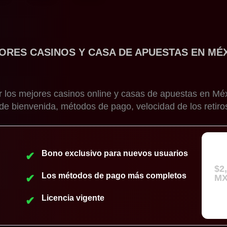
ORES CASINOS Y CASA DE APUESTAS EN MÉX
los mejores casinos online y casas de apuestas en Méx
de bienvenida, métodos de pago, velocidad de los retiros
Bono exclusivo para nuevos usuarios
$2
Los métodos de pago más completos
MX
Licencia vigente