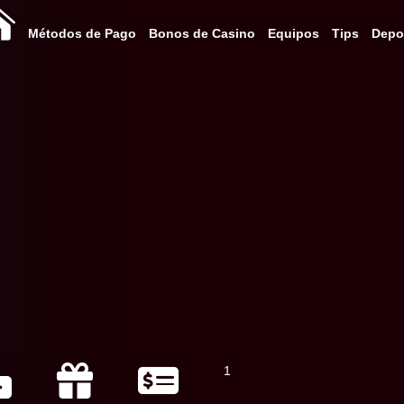
Métodos de Pago
Bonos de Casino
Equipos
Tips
Depo
1