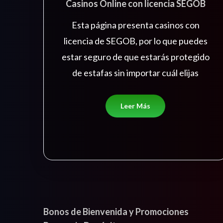
Casinos Online con licencia SEGOB
Esta página presenta casinos con
licencia de SEGOB, por lo que puedes
estar seguro de que estarás protegido
de estafas sin importar cuál elijas
Leer Más
Bonos de Bienvenida y Promociones