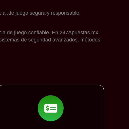
ia .de juego segura y responsable.
ncia de juego confiable. En 247Apuestas.mx
 sistemas de seguridad avanzados, métodos