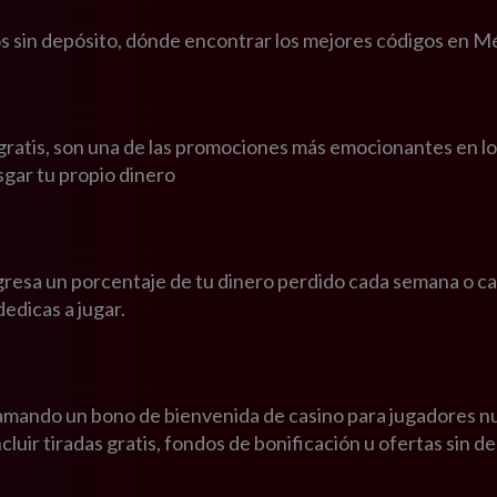
s sin depósito, dónde encontrar los mejores códigos en Mé
ratis, son una de las promociones más emocionantes en los
sgar tu propio dinero
resa un porcentaje de tu dinero perdido cada semana o cad
edicas a jugar.
clamando un bono de bienvenida de casino para jugadores n
luir tiradas gratis, fondos de bonificación u ofertas sin de