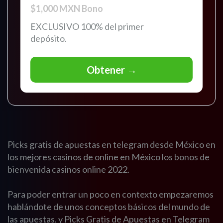
$1,000 MXN Bono
EXCLUSIVO 100% del primer
depósito.
Obtener →
Picks gratis de apuestas en telegram desde México en
los mejores casinos de online en México los bonos de
bienvenida casinos online 2022.
Para poder entrar un poco en contexto empezaremos
hablándote de unos conceptos básicos del mundo de
las apuestas. y Picks Gratis de Apuestas en Telegram