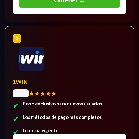
3
1WIN
★★★★★
4.5/5
Bono exclusivo para nuevos usuarios
Los métodos de pago más completos
Licencia vigente