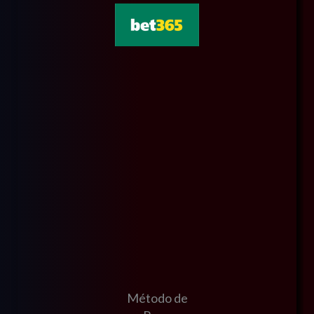
Método de