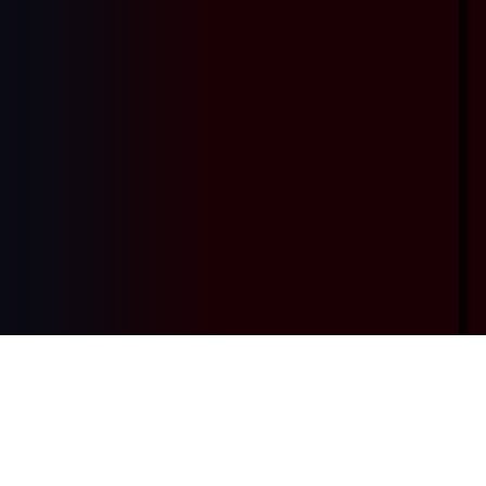
Método de
Pago
Raiting