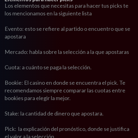
Los elementos que necesitas para hacer tus picks te
los mencionamos en la siguiente lista
Evento: esto se refiere al partido o encuentro que se
apostara
Mercado: habla sobre la selección a la que apostaras
Cuota: a cuánto se paga la selección.
Bookie: El casino en donde se encuentra el pick. Te
recomendamos siempre comparar las cuotas entre
bookies para elegir la mejor.
Stake: la cantidad de dinero que apostara.
Pick: la explicación del pronóstico, donde se justifica
el valor a la selección