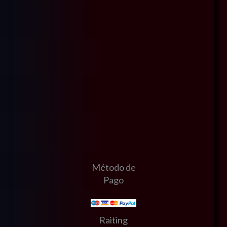
Método de
Pago
Raiting