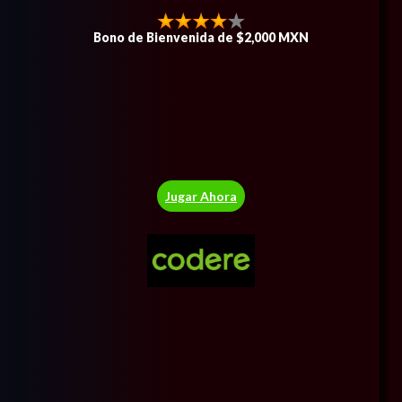
Bono de Bienvenida de $2,000 MXN
Jugar Ahora