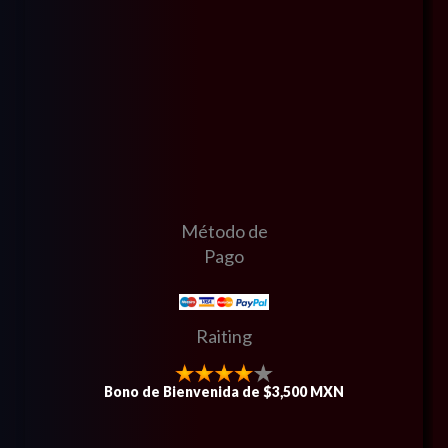
Método de
Pago
Raiting
Bono de Bienvenida de $3,500 MXN