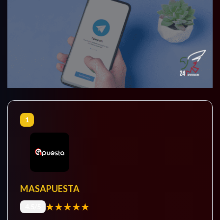
1
MASAPUESTA
★★★★★
4.5/5