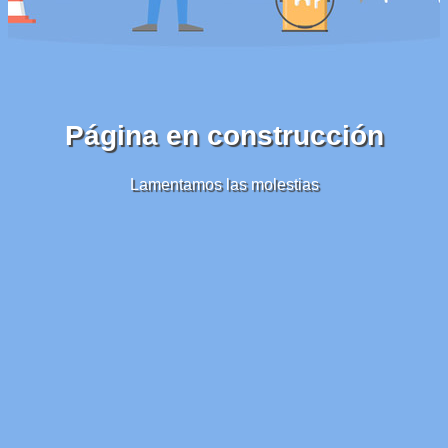
Página en construcción
Lamentamos las molestias