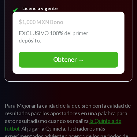
Licencia vigente
$1,000 MXN Bono
EXCLUSIVO 100% del primer
depósito.
Obtener →
Para Mejorar la calidad de la decisión con la calidad de
resultados para los apostadores en una palabra para
esto resultadismo cuando se realiza
la Quiniela de
fútbol
. Al jugar la Quiniela, luchadores más
experimentados advierten acerca de los periodos del