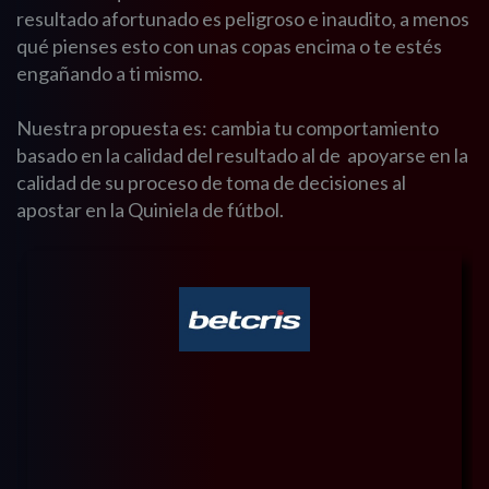
resultado afortunado es peligroso e inaudito, a menos
qué pienses esto con unas copas encima o te estés
engañando a ti mismo.
Nuestra propuesta es: cambia tu comportamiento
basado en la calidad del resultado al de apoyarse en la
calidad de su proceso de toma de decisiones al
apostar en la Quiniela de fútbol.