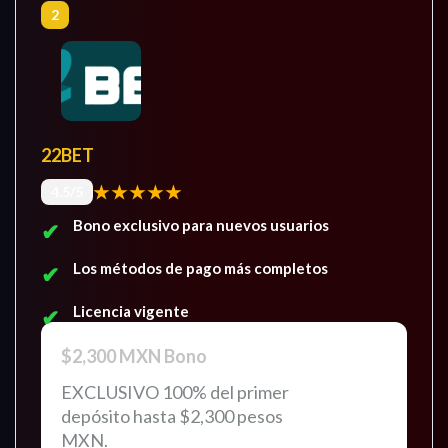
2
22BET
★★★★★
4.5/5
Bono exclusivo para nuevos usuarios
Los métodos de pago más completos
Licencia vigente
$2,300 MXN Bono
EXCLUSIVO 100% del primer
depósito hasta $2,300 pesos
MXN.