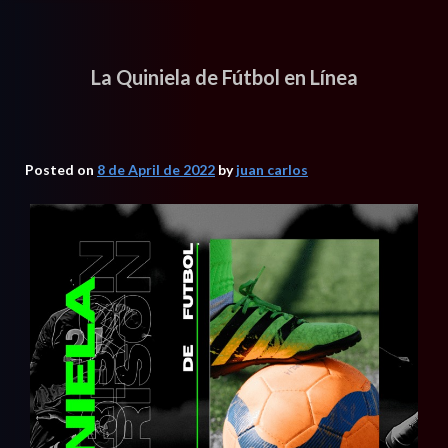
La Quiniela de Fútbol en Línea
Posted on
8 de April de 2022
by
juan carlos