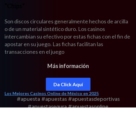
“Chips”
Son discos circulares generalmente hechos de arcilla
o de un material sintético duro. Los casinos
intercambian su efectivo por estas fichas con el fin de
apostar en su juego. Las fichas facilitan las
transacciones en el juego
Más información
Da Click Aquí
Los Mejores Casinos Online de México en 2025
#apuesta #apuestas #apuestasdeportivas
#apuestasegura #apuestasonline
Apuestas deportivas
es el movimiento de prever el resultado de eventos deportivos