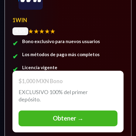
1WIN
★★★★★
4.5/5
Bono exclusivo para nuevos usuarios
Los métodos de pago más completos
Licencia vigente
$1,000 MXN Bono
EXCLUSIVO 100% del primer
depósito.
Obtener →