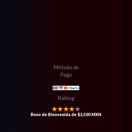
Método de
Pago
Raiting
Bono de Bienvenida de $3,500 MXN