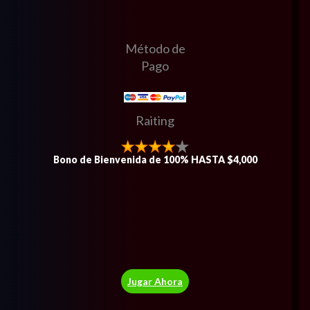
Método de
Pago
Raiting
Bono de Bienvenida de 100% HASTA $4,000
Jugar Ahora