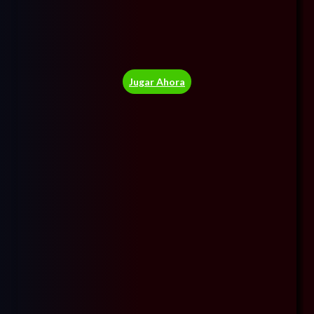
Jugar Ahora