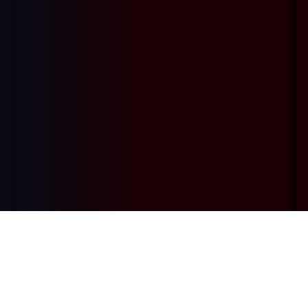
Método de
Pago
Raiting