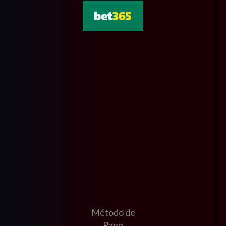
Método de
Pago