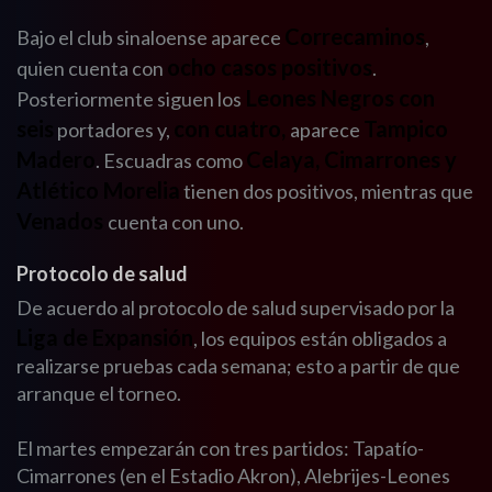
Correcaminos
Bajo el club sinaloense aparece
,
ocho casos positivos
quien cuenta con
.
Leones Negros con
Posteriormente siguen los
seis
con cuatro,
Tampico
portadores y,
aparece
Madero
Celaya, Cimarrones y
. Escuadras como
Atlético Morelia
tienen dos positivos, mientras que
Venados
cuenta con uno.
Protocolo de salud
De acuerdo al protocolo de salud supervisado por la
Liga de Expansión
, los equipos están obligados a
realizarse pruebas cada semana; esto a partir de que
arranque el torneo.
El martes empezarán con tres partidos: Tapatío-
Cimarrones (en el Estadio Akron), Alebrijes-Leones