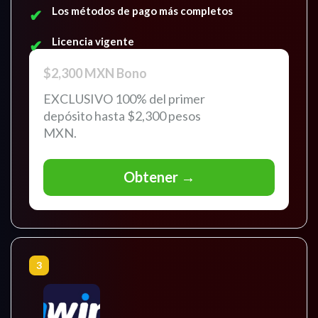
Los métodos de pago más completos
Licencia vigente
$2,300 MXN Bono
EXCLUSIVO 100% del primer
depósito hasta $2,300 pesos
MXN.
Obtener →
3