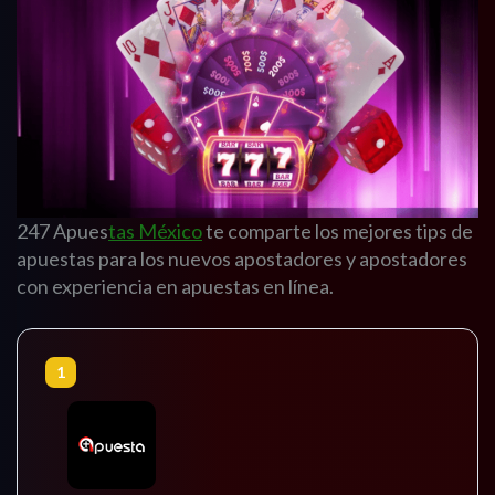
247 Apues
tas México
te comparte los mejores tips de
apuestas para los nuevos apostadores y apostadores
con experiencia en apuestas en línea.
1