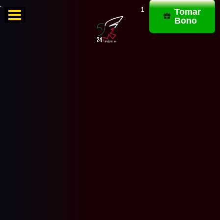
.
1
Tomar
Bono