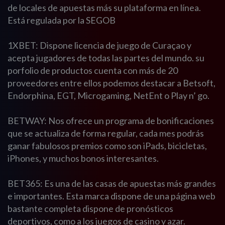
de locales de apuestas más su plataforma en línea.
Está regulada por la SEGOB
1XBET: Dispone licencia de juego de Curaçao y
acepta jugadores de todas las partes del mundo. su
porfolio de productos cuenta con más de 20
proveedores entre ellos podemos destacar a Betsoft,
Endorphina, EGT, Microgaming, NetEnt o Play n’ go.
BETWAY: Nos ofrece un programa de bonificaciones
que se actualiza de forma regular, cada mes podrás
ganar fabulosos premios como son iPads, bicicletas,
iPhones, y muchos bonos interesantes.
BET365: Es una de las casas de apuestas más grandes
e importantes. Esta marca dispone de una página web
bastante completa dispone de pronósticos
deportivos, como a los juegos de casino y azar.