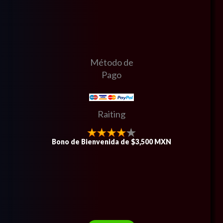
Método de
Pago
Raiting
Bono de Bienvenida de $3,500 MXN