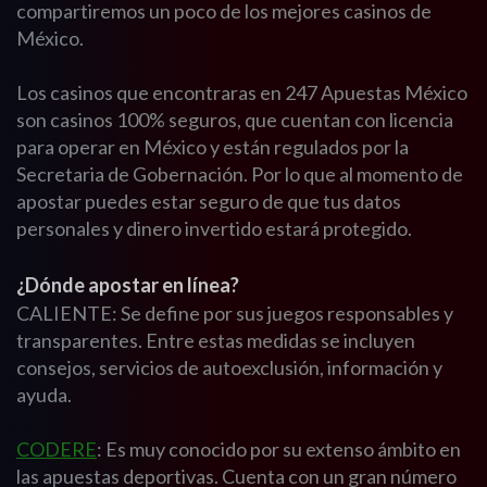
compartiremos un poco de los mejores casinos de
México.
Los casinos que encontraras en 247 Apuestas México
son casinos 100% seguros, que cuentan con licencia
para operar en México y están regulados por la
Secretaria de Gobernación. Por lo que al momento de
apostar puedes estar seguro de que tus datos
personales y dinero invertido estará protegido.
¿Dónde apostar en línea?
CALIENTE: Se define por sus juegos responsables y
transparentes. Entre estas medidas se incluyen
consejos, servicios de autoexclusión, información y
ayuda.
CODERE
: Es muy conocido por su extenso ámbito en
las apuestas deportivas. Cuenta con un gran número