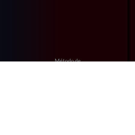
Método de
Pago
Raiting
Bono de Bienvenida de $400 MXN