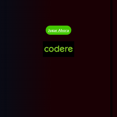
Jugar Ahora