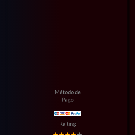
Método de
Pago
Raiting