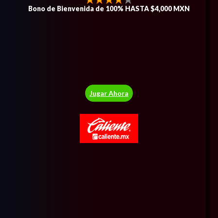
Bono de Bienvenida de 100% HASTA $4,000 MXN
Jugar Ahora