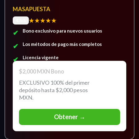
MASAPUESTA
★★★★★
4.5/5
Bono exclusivo para nuevos usuarios
Los métodos de pago más completos
Licencia vigente
$2,000 MXN Bono
EXCLUSIVO 100% del primer
depósito hasta $2,000 pesos
MXN.
Obtener →