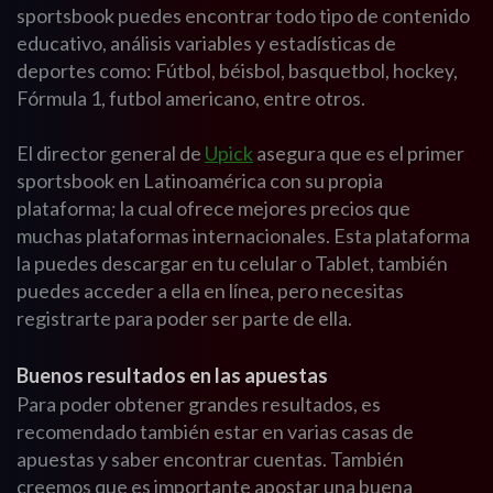
sportsbook puedes encontrar todo tipo de contenido
educativo, análisis variables y estadísticas de
deportes como: Fútbol, béisbol, basquetbol, hockey,
Fórmula 1, futbol americano, entre otros.
El director general de
Upick
asegura que es el primer
sportsbook en Latinoamérica con su propia
plataforma; la cual ofrece mejores precios que
muchas plataformas internacionales. Esta plataforma
la puedes descargar en tu celular o Tablet, también
puedes acceder a ella en línea, pero necesitas
registrarte para poder ser parte de ella.
Buenos resultados en las apuestas
Para poder obtener grandes resultados, es
recomendado también estar en varias casas de
apuestas y saber encontrar cuentas. También
creemos que es importante apostar una buena