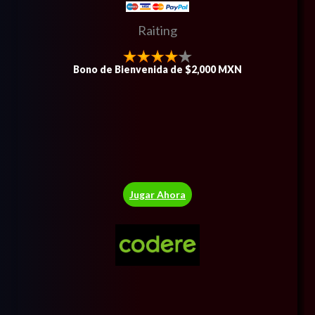
Raiting
Bono de Bienvenida de $2,000 MXN
Jugar Ahora