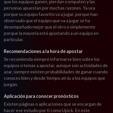
que los equipos ganen, pierdan o empaten y las
personas apuestan por muchas razones. Ya sea
porque su equipo favorito va a jugar, porque han
observado que el equipo que va a jugar se ha
desempeñado mejor que el otro o simplemente
porque la mayoría está apostando a un equipo en
particular.
Recomendaciones a la hora de apostar
Se recomienda siempre informarse bien sobre los
equipos o temas a apostar, aunque son actividades de
azar, siempre existen probabilidades de ganar cuando
conoces bien y desde tiempo atrás a los equipos que
juegan.
Aplicación para conocer pronósticos
Existen páginas o aplicaciones que se encargan de
hacer ese estudio por ti como Upick. En este