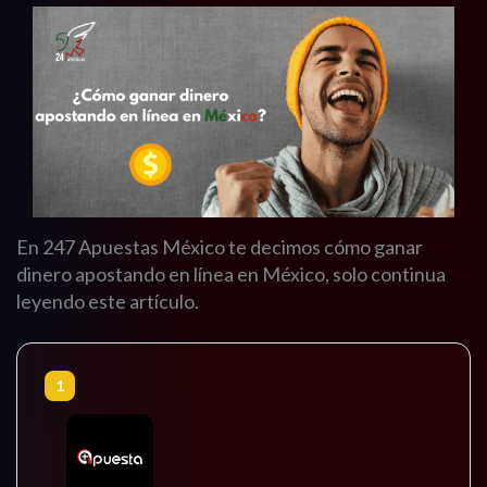
En 247 Apuestas México te decimos cómo ganar
dinero apostando en línea en México, solo continua
leyendo este artículo.
1