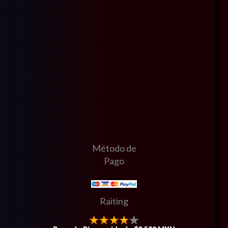
Método de
Pago
Raiting