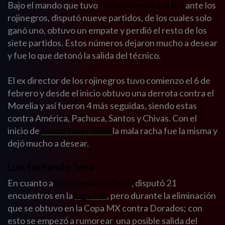
Bajo el mando que tuvo
Rafael Puente del
Río
ante los
rojinegros, disputó nueve partidos, de los cuales solo
ganó uno, obtuvo un empate y perdió el resto de los
siete partidos. Estos números dejaron mucho a desear
y fue lo que detonó la salida del técnico.
El ex director de los rojinegros tuvo comienzo el 6 de
febrero y desde el inicio obtuvo una derrota contra el
Morelia y así fueron 4 más seguidas, siendo estas
contra América, Pachuca, Santos y Chivas. Con el
inicio de
Guard1anes 2020
la mala racha fue la misma y
dejó mucho a desear.
Luis Fernando Tena
En cuanto a
Luis
Fernando
Tena
, disputó 21
encuentros en la
Liga MX
, pero durante la eliminación
que se obtuvo en la Copa MX contra Dorados; con
esto se empezó a rumorear una posible salida del