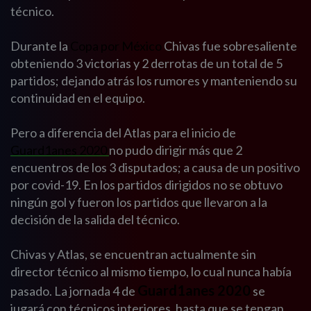
técnico.
Durante la
Copa por
México
Chivas fue sobresaliente
obteniendo 3 victorias y 2 derrotas de un total de 5
partidos; dejando atrás los rumores y manteniendo su
continuidad en el equipo.
Pero a diferencia del Atlas para el inicio de
Guard1anes 2020
no pudo dirigir más que 2
encuentros de los 3 disputados; a causa de un positivo
por covid-19. En los partidos dirigidos no se obtuvo
ningún gol y fueron los partidos que llevaron a la
decisión de la salida del técnico.
Chivas y Atlas, se encuentran actualmente sin
director técnico al mismo tiempo, lo cual nunca había
Guard1anes 2020
pasado. La jornada 4 de
se
jugará con técnicos interiores, hasta que se tengan