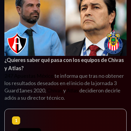
¿Quieres saber qué pasa con los equipos de Chivas
y Atlas?
247 Apuestas México
te informa que tras no obtener
los resultados deseados en el inicio de la jornada 3
Guard1anes 2020,
Chivas
y
Atlas
decidieron decirle
adiós a su director técnico.
1