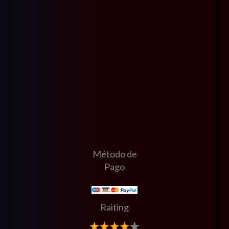
Método de
Pago
Raiting