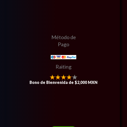
Método de
Pago
Raiting
Bono de Bienvenida de $2,000 MXN