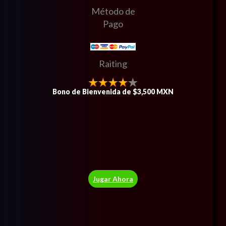
Método de
Pago
Raiting
Bono de Bienvenida de $3,500 MXN
Jugar Ahora