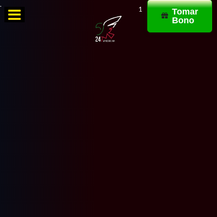
.
1
Tomar
Bono