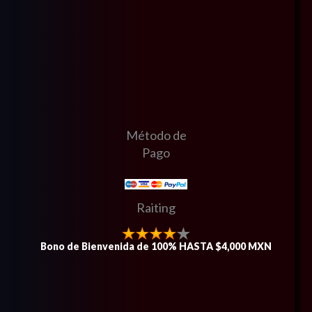
Método de
Pago
Raiting
Bono de Bienvenida de 100% HASTA $4,000 MXN