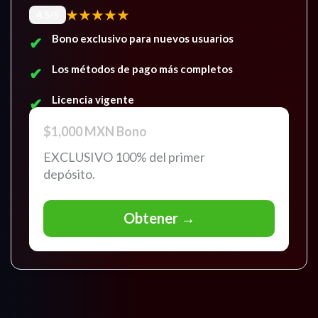
★★★★★
4.5/5
Bono exclusivo para nuevos usuarios
Los métodos de pago más completos
Licencia vigente
$1,000 MXN Bono
EXCLUSIVO 100% del primer
depósito.
Obtener →