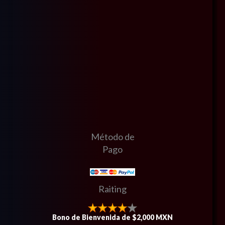
Método de
Pago
Raiting
Bono de Bienvenida de $2,000 MXN