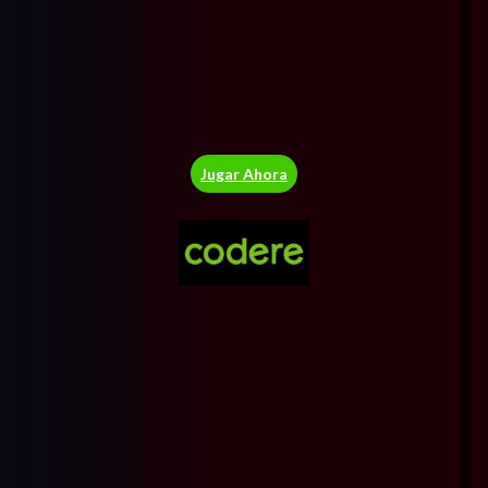
Jugar Ahora