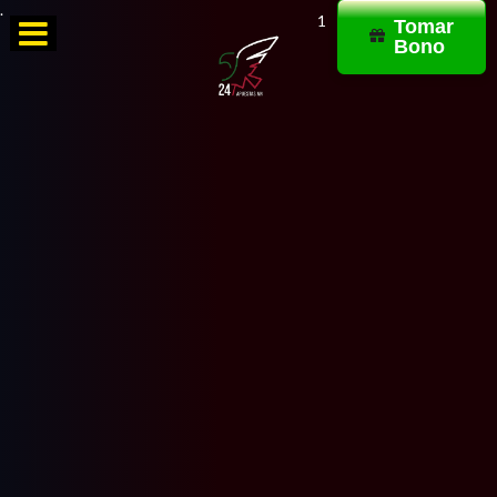
.
1
Tomar
Bono