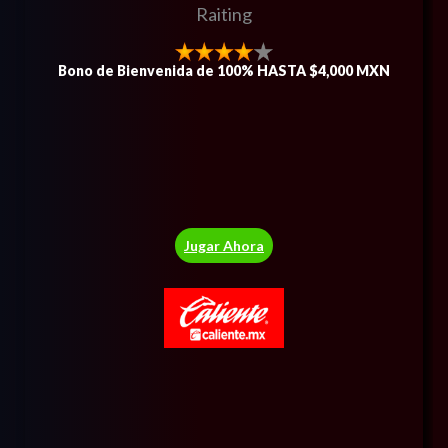
Raiting
Bono de Bienvenida de 100% HASTA $4,000 MXN
Jugar Ahora