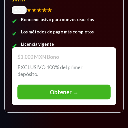
★★★★★
4.5/5
Bono exclusivo para nuevos usuarios
Los métodos de pago más completos
Licencia vigente
$1,000 MXN Bono
EXCLUSIVO 100% del primer
depósito.
Obtener →