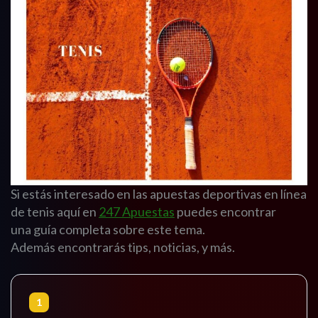
Si estás interesado en las apuestas deportivas en línea
de tenis aquí en
247 Apuestas
puedes encontrar
una guía completa sobre este tema.
Además encontrarás tips, noticias, y más.
1