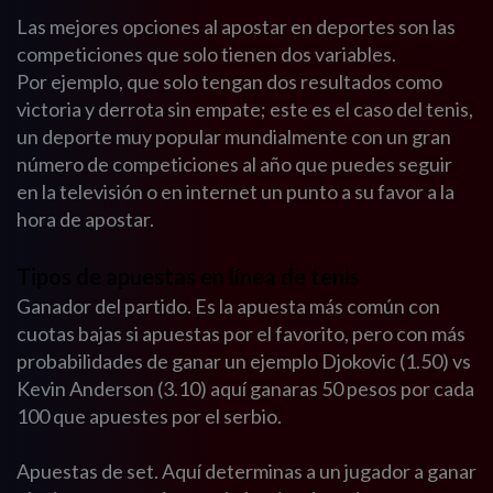
Las mejores opciones al apostar en deportes son las
competiciones que solo tienen dos variables.
Por ejemplo, que solo tengan dos resultados como
victoria y derrota sin empate; este es el caso del tenis,
un deporte muy popular mundialmente con un gran
número de competiciones al año que puedes seguir
en la televisión o en internet un punto a su favor a la
hora de apostar.
Tipos de apuestas en línea de tenis
Ganador del partido. Es la apuesta más común con
cuotas bajas si apuestas por el favorito, pero con más
probabilidades de ganar un ejemplo Djokovic (1.50) vs
Kevin Anderson (3.10) aquí ganaras 50 pesos por cada
100 que apuestes por el serbio.
Apuestas de set. Aquí determinas a un jugador a ganar