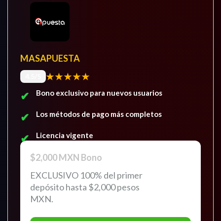
MASAPUESTA
★★★★★
4.5/5
Bono exclusivo para nuevos usuarios
Los métodos de pago más completos
Licencia vigente
$2,000 MXN Bono
EXCLUSIVO 100% del primer
depósito hasta $2,000 pesos
MXN.