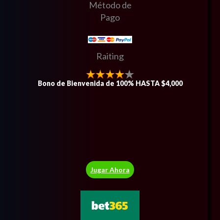
Método de
Pago
Raiting
Bono de Bienvenida de 100% HASTA $4,000
Jugar Ahora