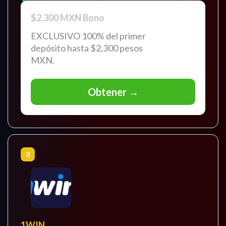
$2,300 MXN Bono
EXCLUSIVO 100% del primer
depósito hasta $2,300 pesos
MXN.
Obtener →
3
1WIN