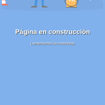
Página en construcción
Lamentamos las molestias