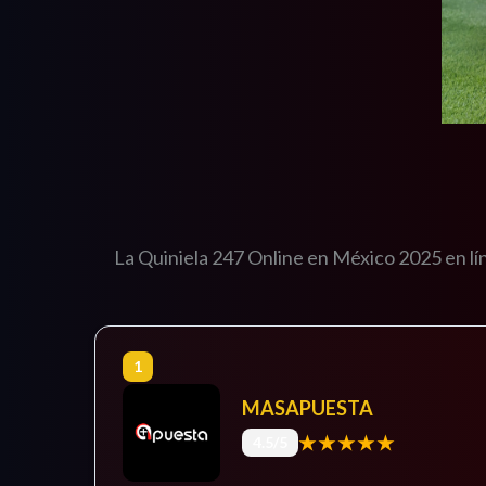
La Quiniela 247 Online en México 2025 en lí
1
MASAPUESTA
★★★★★
4.5/5