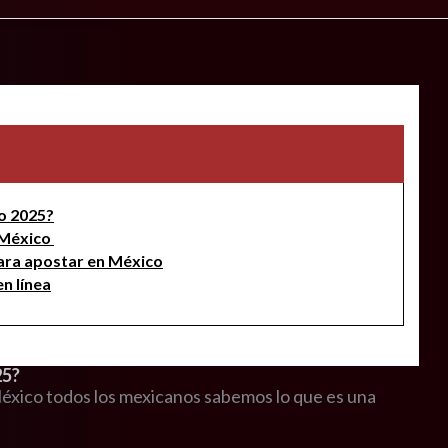
co 2025?
n México
para apostar en México
n línea
25?
México todos los mexicanos sabemos lo que es una