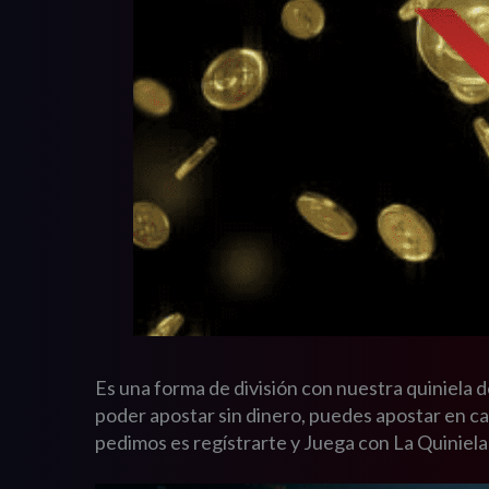
Es una forma de división con nuestra quiniela d
poder apostar sin dinero, puedes apostar en cad
pedimos es regístrarte y Juega con La Quiniel