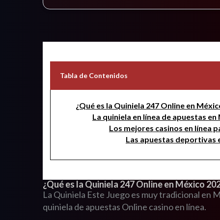
Tabla de Contenidos
¿Qué es la Quiniela 247 Online en Méxi
La quiniela en línea de apuestas e
Los mejores casinos en línea 
Las apuestas deportivas e
¿Qué es la Quiniela 247 Online en México 20
La Quiniela Este Juego es muy tradicional en 
quiniela de apuestas Online casino en línea.