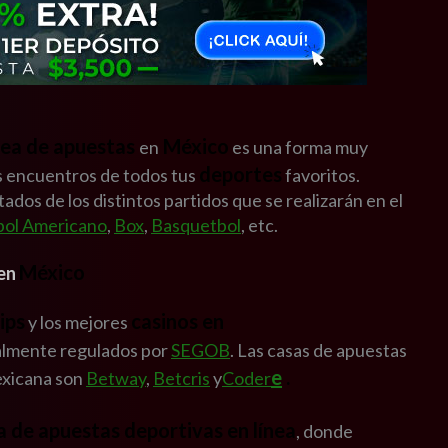
nea de apuestas
México
en
es una forma muy
deportes
s encuentros de todos tus
favoritos.
ados de los distintos partidos que se realizarán en el
bol Americano
,
Box
,
Basquetbol
, etc.
México
en
ips
casinos en
y los mejores
almente regulados por
SEGOB
. Las casas de apuestas
e
.
exicana son
Betway
,
Betcris
y
Coder
a de apuestas deportivas en línea
, donde