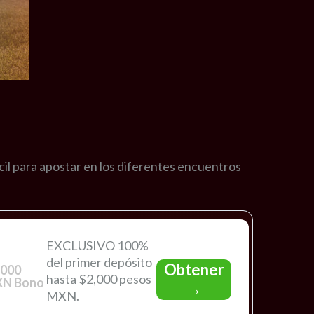
il para apostar en los diferentes encuentros
EXCLUSIVO 100%
del primer depósito
Obtener
,000
hasta $2,000 pesos
N Bono
→
MXN.