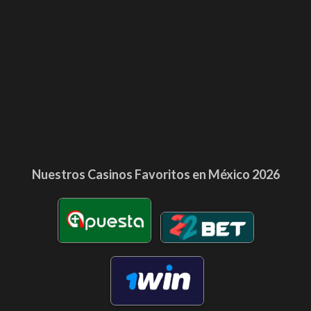
Nuestros Casinos Favoritos en México 2026