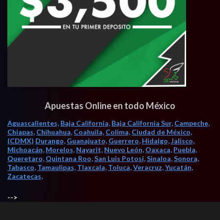
Apuestas Online en todo México
Aguascalientes,
Baja California,
Baja California Sur,
Campeche,
Chiapas,
Chihuahua,
Coahuila,
Colima,
Ciudad de México,
(CDMX)
Durango,
Guanajuato,
Guerrero,
Hidalgo,
Jalisco,
Michoacán,
Morelos,
Nayarit,
Nuevo León,
Oaxaca,
Puebla,
Queretaro,
Quintana Roo,
San Luis Potosí,
Sinaloa,
Sonora,
Tabasco,
Tamaulipas,
Tlaxcala,
Toluca,
Veracruz,
Yucatán,
Zacatecas,
-->