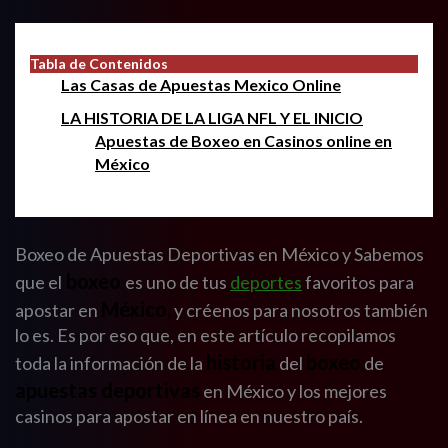
Tabla de Contenidos
Las Casas de Apuestas Mexico Online
LA HISTORIA DE LA LIGA NFL Y EL INICIO
Apuestas de Boxeo en Casinos online en
México
Boxeo de Apuestas Deportivas en México y Sabemos
boxeo
que el
es uno de tus
deportes
favoritos para
México
,
apostar en
y créenos para nosotros también
lo es. Es por eso que, en este artículo recopilamos
historia
boxeo
toda la información de la
del
de
apuestas deportivas
en México y los mejores
casinos para apostar en línea en nuestro país.