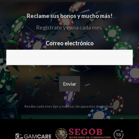
Reclame sus bonos y mucho más!
Regístrate y gana cada mes.
Correo electrónico
Recibe cada mes tips y noticias de apuestas deportivas.