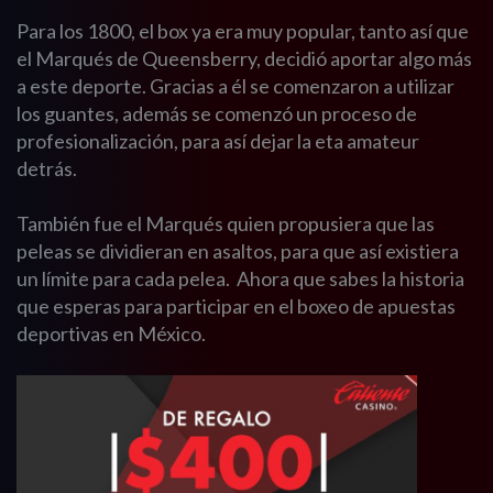
Para los 1800, el box ya era muy popular, tanto así que
el Marqués de Queensberry, decidió aportar algo más
a este deporte. Gracias a él se comenzaron a utilizar
los guantes, además se comenzó un proceso de
profesionalización, para así dejar la eta amateur
detrás.
También fue el Marqués quien propusiera que las
peleas se dividieran en asaltos, para que así existiera
un límite para cada pelea. Ahora que sabes la historia
que esperas para participar en el boxeo de apuestas
deportivas en México.