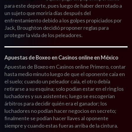
para este deporte, pues luego de haber derrotado a
un sujeto que moriría días después del
enfrentamiento debido a los golpes propiciados por
Jack, Broughton decidió proponer reglas para
proteger la vida de los peleadores.
Apuestas de Boxeo en Casinos online en México
Apuestas de Boxeo en Casinos online Primero, contar
hasta medio minuto luego de que el oponente caía en
el suelo; cuando un peleador caía, el otro debía
retirarse a su esquina; solo podían estar en el ring los
luchadores y sus asistentes; luego se escogerían
árbitros para decidir quién era el ganador; los
luchadores no podían hacer negocios en secreto;
finalmente se podían hacer llaves al oponente
siempre y cuando estas fueras arriba de la cintura.